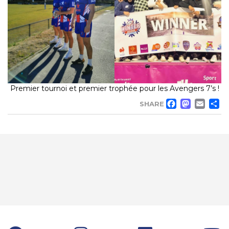
Premier tournoi et premier trophée pour les Avengers 7’s !
FACE
MA
EM
SHARE