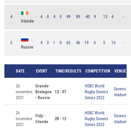
4
4
0
4
0
49
89
-40
9
13
4
-
Irlande
5
4
3
1
0
65
46
19
6
5
10
-
Russie
DATE
EVENT
TIME/RESULTS
COMPETITION
VENUE
26
Grande-
HSBC World
Sevens
novembre
Bretagne
12 - 07
Rugby Sevens
stadium
2021
- Russie
Series 2022
26
HSBC World
Fidji -
Sevens
novembre
28 - 12
Rugby Sevens
Irlande
stadium
2021
Series 2022