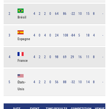
2
4
2
2
0
64
86
-22
10
15
8
-
Brésil
3
4
0
4
0
24
108
-84
5
18
4
-
Espagne
4
4
2
2
0
98
69
29
16
11
8
-
France
5
4
2
2
0
56
88
-32
10
14
8
-
États-
Unis
DATE
EVENT
TIME/RESULTS
COMPETITION
VENUE