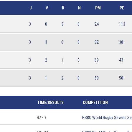
J
V
D
N
PM
PE
3
0
3
0
24
113
3
3
0
0
92
38
3
2
1
0
69
43
3
1
2
0
59
50
TIME/RESULTS
COMPETITION
47 - 7
HSBC World Rugby Sevens Se