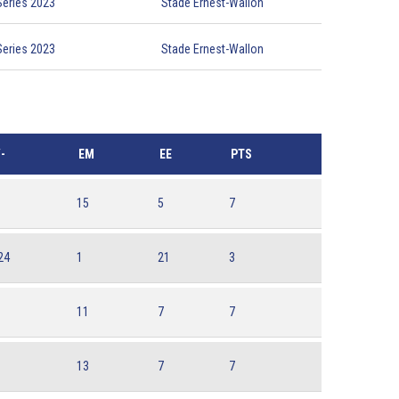
eries 2023
Stade Ernest-Wallon
eries 2023
Stade Ernest-Wallon
-
EM
EE
PTS
15
5
7
24
1
21
3
11
7
7
13
7
7