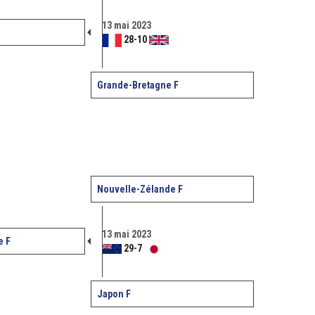
13 mai 2023
28
-
10
Grande-Bretagne F
Nouvelle-Zélande F
13 mai 2023
e F
29
-
7
Japon F