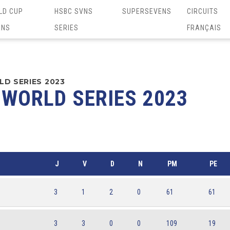
LD CUP
HSBC SVNS
SUPERSEVENS
CIRCUITS
ENS
SERIES
FRANÇAIS
D SERIES 2023
WORLD SERIES 2023
J
V
D
N
PM
PE
3
1
2
0
61
61
3
3
0
0
109
19