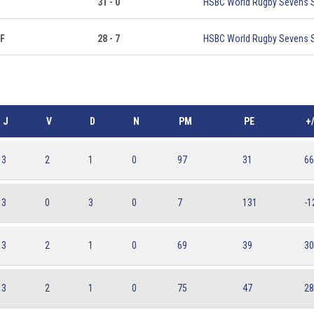
31 - 0
HSBC World Rugby Sevens S
 F
28 - 7
HSBC World Rugby Sevens S
J
V
D
N
PM
PE
+/
3
2
1
0
97
31
66
3
0
3
0
7
131
-1
3
2
1
0
69
39
30
3
2
1
0
75
47
28