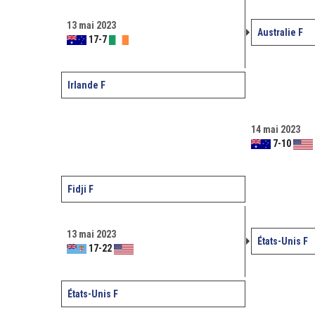
13 mai 2023
Australie F
17
-
7
Irlande F
14 mai 2023
7
-
10
Fidji F
13 mai 2023
États-Unis F
17
-
22
États-Unis F