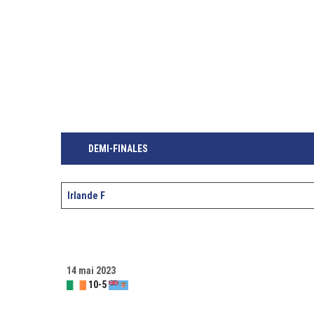
DEMI-FINALES
Irlande F
14 mai 2023
10
-
5