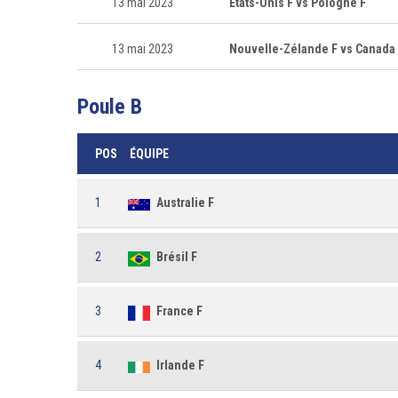
13 mai 2023
États-Unis F vs Pologne F
13 mai 2023
Nouvelle-Zélande F vs Canada
Poule B
POS
ÉQUIPE
1
Australie F
2
Brésil F
3
France F
4
Irlande F