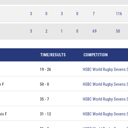
3
0
3
0
7
116
3
2
1
0
69
50
TIME/RESULTS
COMPETITION
19 - 26
HSBC World Rugby Sevens S
e F
50 - 0
HSBC World Rugby Sevens S
35 - 7
HSBC World Rugby Sevens S
is F
31 - 12
HSBC World Rugby Sevens S