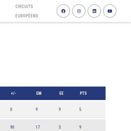
CIRCUITS
EUROPÉENS
+/-
EM
EE
PTS
0
9
9
5
90
17
3
9