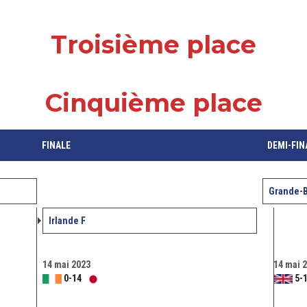
Troisième place
Cinquième place
FINALE
DEMI-FIN
Grande-B
Irlande F
14 mai 2023
14 mai 
0
-
14
5
-