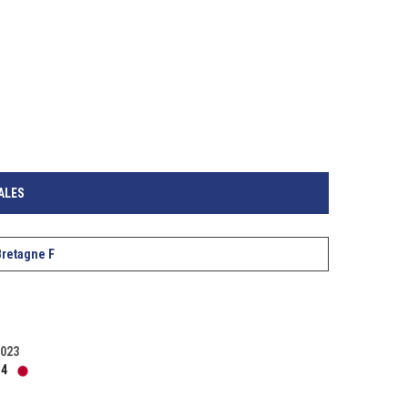
ALES
retagne F
2023
14