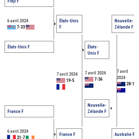
Fidji F
6 avril 2024
États-Unis
Nouvelle-
7
-
33
F
Zélande F
États-Unis F
États-
Unis F
7 avril
7 avril 2024
7 avril 2024
2024
7
-
36
19
-
5
28
-
14
Nouvelle-
France F
Zélande F
6 avril 2024
France F
Australie F
31
-
7