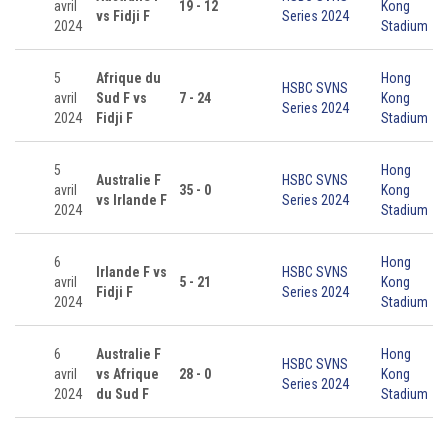
avril
19 - 12
Kong
vs Fidji F
Series 2024
2024
Stadium
5
Afrique du
Hong
HSBC SVNS
avril
Sud F vs
7 - 24
Kong
Series 2024
2024
Fidji F
Stadium
5
Hong
Australie F
HSBC SVNS
avril
35 - 0
Kong
vs Irlande F
Series 2024
2024
Stadium
6
Hong
Irlande F vs
HSBC SVNS
avril
5 - 21
Kong
Fidji F
Series 2024
2024
Stadium
6
Australie F
Hong
HSBC SVNS
avril
vs Afrique
28 - 0
Kong
Series 2024
2024
du Sud F
Stadium