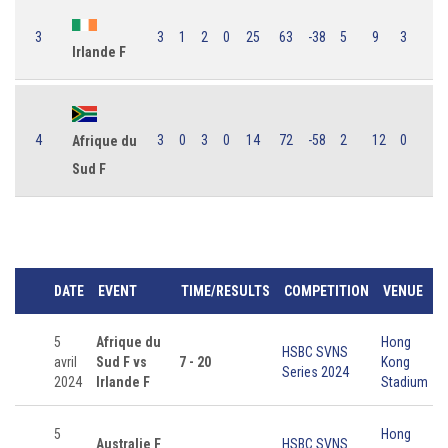
3
3
1
2
0
25
63
-38
5
9
3
Irlande F
4
3
0
3
0
14
72
-58
2
12
0
Afrique du
Sud F
DATE
EVENT
TIME/RESULTS
COMPETITION
VENUE
5
Afrique du
Hong
HSBC SVNS
avril
Sud F vs
7 - 20
Kong
Series 2024
2024
Irlande F
Stadium
5
Hong
Australie F
HSBC SVNS