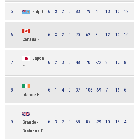
5
Fidji F
6
3
2
0
83
79
4
13
13
12
6
6
3
2
0
70
62
8
12
10
10
Canada F
Japon
7
6
2
3
0
48
70
-22
8
12
8
F
8
6
1
4
0
37
106
-69
7
16
6
Irlande F
9
6
3
2
0
58
87
-29
10
15
4
Grande-
Bretagne F