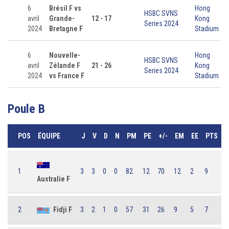
6
Brésil F vs
Hong
HSBC SVNS
avril
Grande-
12 - 17
Kong
Series 2024
2024
Bretagne F
Stadium
6
Nouvelle-
Hong
HSBC SVNS
avril
Zélande F
21 - 26
Kong
Series 2024
2024
vs France F
Stadium
Poule B
POS
ÉQUIPE
J
V
D
N
PM
PE
+/-
EM
EE
PTS
1
3
3
0
0
82
12
70
12
2
9
Australie F
2
Fidji F
3
2
1
0
57
31
26
9
5
7