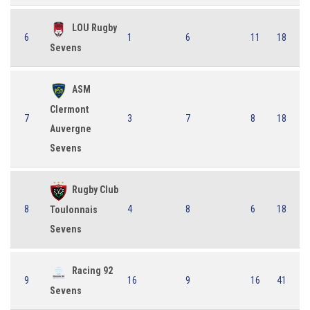
LOU Rugby
6
1
6
11
18
Sevens
ASM
Clermont
7
3
7
8
18
Auvergne
Sevens
Rugby Club
8
4
8
6
18
Toulonnais
Sevens
Racing 92
9
16
9
16
41
Sevens