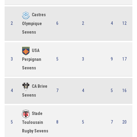
Castres
2
6
2
4
12
Olympique
Sevens
USA
3
5
3
9
17
Perpignan
Sevens
CA Brive
4
7
4
5
16
Sevens
Stade
5
8
5
7
20
Toulousain
Rugby Sevens