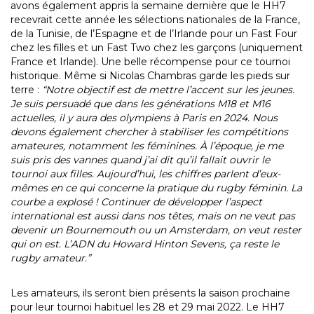
avons également appris la semaine dernière que le HH7
recevrait cette année les sélections nationales de la France,
de la Tunisie, de l’Espagne et de l’Irlande pour un Fast Four
chez les filles et un Fast Two chez les garçons (uniquement
France et Irlande). Une belle récompense pour ce tournoi
historique. Même si Nicolas Chambras garde les pieds sur
terre :
“Notre objectif est de mettre l’accent sur les jeunes.
Je suis persuadé que dans les générations M18 et M16
actuelles, il y aura des olympiens à Paris en 2024. Nous
devons également chercher à stabiliser les compétitions
amateures, notamment les féminines. À l’époque, je me
suis pris des vannes quand j’ai dit qu’il fallait ouvrir le
tournoi aux filles. Aujourd’hui, les chiffres parlent d’eux-
mêmes en ce qui concerne la pratique du rugby féminin. La
courbe a explosé ! Continuer de développer l’aspect
international est aussi dans nos têtes, mais on ne veut pas
devenir un Bournemouth ou un Amsterdam, on veut rester
qui on est. L’ADN du Howard Hinton Sevens, ça reste le
rugby amateur.”
Les amateurs, ils seront bien présents la saison prochaine
pour leur tournoi habituel les 28 et 29 mai 2022. Le HH7