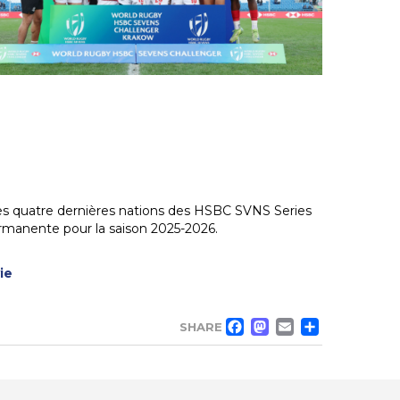
les quatre dernières nations des HSBC SVNS Series
ermanente pour la saison 2025-2026.
ie
FACEBOO
MASTO
EMAIL
PAR
SHARE