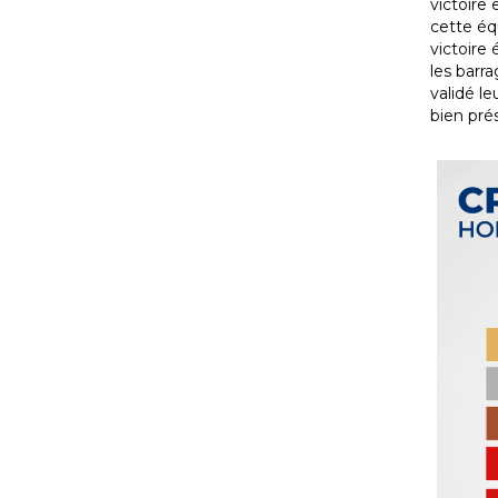
victoire 
cette éq
victoire
les barr
validé le
bien pré