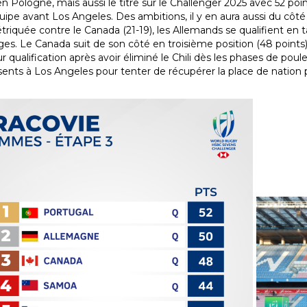
en Pologne, mais aussi le titre sur le Challenger 2025 avec 52 poin
uipe avant Los Angeles. Des ambitions, il y en aura aussi du cô
 étriquée contre le Canada (21-19), les Allemands se qualifient e
ages. Le Canada suit de son côté en troisième position (48 points)
ur qualification après avoir éliminé le Chili dès les phases de poul
sents à Los Angeles pour tenter de récupérer la place de natio