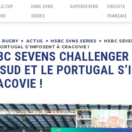
LD CUP
HSBC SVNS
SUPERSEVENS
CIRCUITS
ENS
SERIES
FRANÇAIS
S RUGBY
>
ACTUS
>
HSBC SVNS SERIES
>
HSBC SEVE
PORTUGAL S’IMPOSENT À CRACOVIE !
BC SEVENS CHALLENGER 2
 SUD ET LE PORTUGAL S’
ACOVIE !