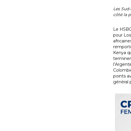
Les Sud-
côté la 
Le HSBC 
pour Los
africain
remporté
Kenya qu
terminent
l’Argent
Colombie
points a
général p