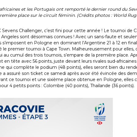
africaines et les Portugais ont remporté le dernier round du Se
première place sur le circuit féminin. (Crédits photos : World Rug
Sevens Challenger, c’est fini pour cette année ! Le tournoi de Cr
 Angeles sont désormais connues ! Avec un sans-faute et seuleme
es s’imposent en Pologne en dominant l’Argentine 21 à 12 en final
 le premier tournoi à Cape Town. Malheureusement pour elles, cela
i au cumul des trois tournois, s’empare de la première place. Ap
 en tête avec 56 points, juste devant leurs rivales sud-africaines
ine qui complète le podium (48 points), elles seront bien du rende
 a assuré son ticket ce samedi après avoir été évincée des demi
vant ce tournoi et une sixième place obtenue en Pologne, elles
our 4 petits points : Colombie (40 points), Thaïlande (36 points).