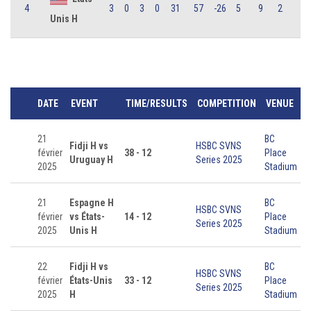
4
3
0
3
0
31
57
-26
5
9
2
Unis H
DATE
EVENT
TIME/RESULTS
COMPETITION
VENUE
21
BC
Fidji H vs
HSBC SVNS
février
38 - 12
Place
Uruguay H
Series 2025
2025
Stadium
21
Espagne H
BC
HSBC SVNS
février
vs États-
14 - 12
Place
Series 2025
2025
Unis H
Stadium
22
Fidji H vs
BC
HSBC SVNS
février
États-Unis
33 - 12
Place
Series 2025
2025
H
Stadium