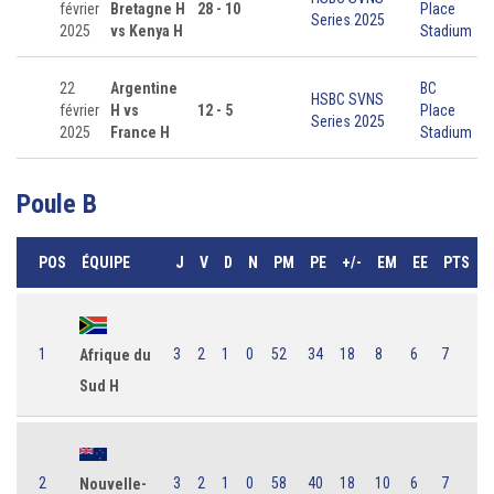
février
Bretagne H
28 - 10
Place
Series 2025
2025
vs Kenya H
Stadium
22
Argentine
BC
HSBC SVNS
février
H vs
12 - 5
Place
Series 2025
2025
France H
Stadium
Poule B
POS
ÉQUIPE
J
V
D
N
PM
PE
+/-
EM
EE
PTS
1
3
2
1
0
52
34
18
8
6
7
Afrique du
Sud H
2
3
2
1
0
58
40
18
10
6
7
Nouvelle-