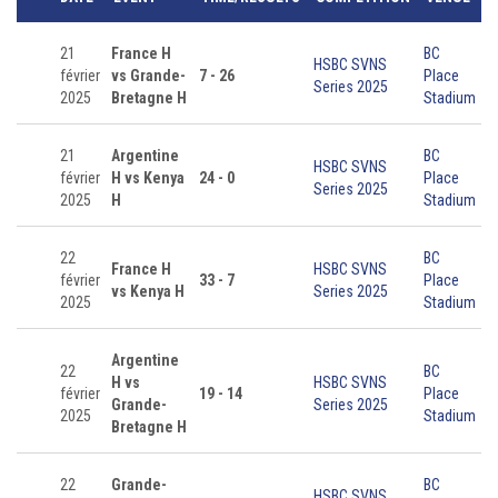
21
France H
BC
HSBC SVNS
février
vs Grande-
7 - 26
Place
Series 2025
2025
Bretagne H
Stadium
21
Argentine
BC
HSBC SVNS
février
H vs Kenya
24 - 0
Place
Series 2025
2025
H
Stadium
22
BC
France H
HSBC SVNS
février
33 - 7
Place
vs Kenya H
Series 2025
2025
Stadium
Argentine
22
BC
H vs
HSBC SVNS
février
19 - 14
Place
Grande-
Series 2025
2025
Stadium
Bretagne H
22
Grande-
BC
HSBC SVNS