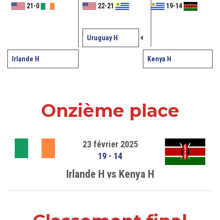
21
-
0
22
-
21
19
-
14
Uruguay H
Irlande H
Kenya H
Onzième place
23 février 2025
19
-
14
Irlande H vs Kenya H