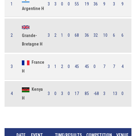
1
3
3
0
0
55
19
36
9
3
9
Argentine H
2
3
2
1
0
68
36
32
10
6
6
Grande-
Bretagne H
France
3
3
1
2
0
45
45
0
7
7
4
H
Kenya
4
3
0
3
0
17
85
-68
3
13
0
H
DATE
EVENT
TIME/RESULTS
COMPETITION
VENUE