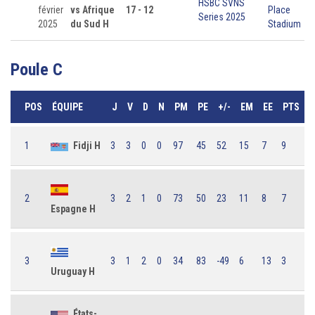
HSBC SVNS
février
vs Afrique
17 - 12
Place
Series 2025
2025
du Sud H
Stadium
Poule C
POS
ÉQUIPE
J
V
D
N
PM
PE
+/-
EM
EE
PTS
1
Fidji H
3
3
0
0
97
45
52
15
7
9
2
3
2
1
0
73
50
23
11
8
7
Espagne H
3
3
1
2
0
34
83
-49
6
13
3
Uruguay H
États-