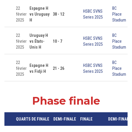
22
Espagne H
BC
HSBC SVNS
février
vs Uruguay
38 - 12
Place
Series 2025
2025
H
Stadium
22
Uruguay H
BC
HSBC SVNS
février
vs États-
10 - 7
Place
Series 2025
2025
Unis H
Stadium
22
BC
Espagne H
HSBC SVNS
février
21 - 26
Place
vs Fidji H
Series 2025
2025
Stadium
Phase finale
QUARTS DE FINALE
DEMI-FINALE
FINALE
DEMI-FINALE