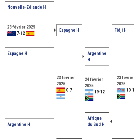
Nouvelle-Zélande H
23 février 2025
Espagne H
Fidji H
7
-
12
Espagne H
Argentine
H
23 février
23 février
24 février
2025
2025
2025
0
-
7
10
-
12
19
-
12
Afrique
Argentine H
du Sud H