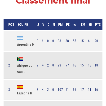
Classement final
POS
ÉQUIPE
J
V
D
N
PM
PE
+/-
EM
EE
PTS
1
9
6
0
0
93
38
55
15
6
20
Argentine H
2
9
4
2
0
93
77
16
15
13
18
Afrique du
Sud H
3
8
4
2
0
107
71
36
17
11
16
Espagne H