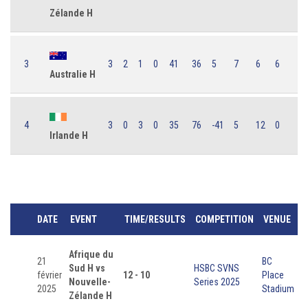
Zélande H
3
3
2
1
0
41
36
5
7
6
6
Australie H
4
3
0
3
0
35
76
-41
5
12
0
Irlande H
DATE
EVENT
TIME/RESULTS
COMPETITION
VENUE
Afrique du
21
BC
Sud H vs
HSBC SVNS
février
12 - 10
Place
Nouvelle-
Series 2025
2025
Stadium
Zélande H