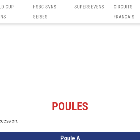
LD CUP
HSBC SVNS
SUPERSEVENS
CIRCUITS
ENS
SERIES
FRANÇAIS
5
POULES
ccession.
Poule A