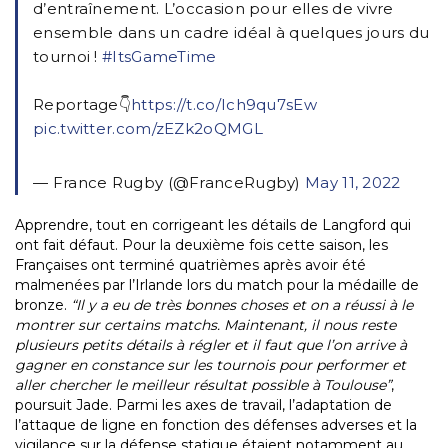
d’entraînement. L’occasion pour elles de vivre
ensemble dans un cadre idéal à quelques jours du
tournoi !
#ItsGameTime
Reportage👇
https://t.co/Ich9qu7sEw
pic.twitter.com/zEZk2oQMGL
— France Rugby (@FranceRugby)
May 11, 2022
Apprendre, tout en corrigeant les détails de Langford qui
ont fait défaut. Pour la deuxième fois cette saison, les
Françaises ont terminé quatrièmes après avoir été
malmenées par l’Irlande lors du match pour la médaille de
bronze.
“Il y a eu de très bonnes choses et on a réussi à le
montrer sur certains matchs. Maintenant, il nous reste
plusieurs petits détails à régler et il faut que l’on arrive à
gagner en constance sur les tournois pour performer et
aller chercher le meilleur résultat possible à Toulouse”
,
poursuit Jade. Parmi les axes de travail, l’adaptation de
l’attaque de ligne en fonction des défenses adverses et la
vigilance sur la défense statique étaient notamment au