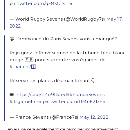
pic.twitter.com/qE8kC1kTre
— World Rugby Sevens (@WorldRugby7s)
May 17,
2022
🤪 L’ambiance du Paris Sevens vous a manqué?
Rejoignez l’effervescence de la Tribune bleu blanc
rouge 🇫🇷 pour supporter vos équipes de
#France77️⃣
Réserve tes places dès maintenant 👇
🎟
https://t.co/tr4o9DdedS
#FranceSevens
#itsgametime
pic.twitter.com/t1MuE21xFe
— France Sevens (@France7s)
May 12, 2022
L’enjeu, ce sera également de terminer impérativement