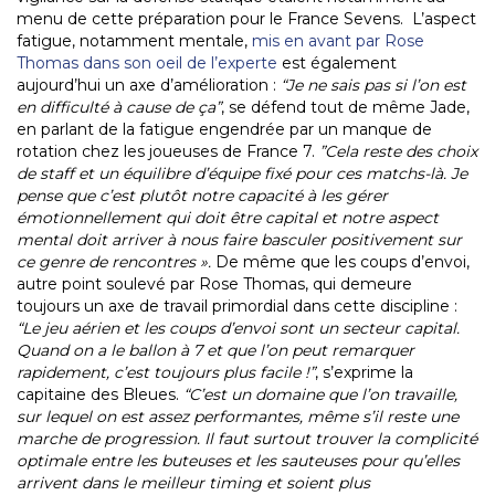
menu de cette préparation pour le France Sevens. L’aspect
fatigue, notamment mentale,
mis en avant par Rose
Thomas dans son oeil de l’experte
est également
aujourd’hui un axe d’amélioration :
“Je ne sais pas si l’on est
en difficulté à cause de ça”
, se défend tout de même Jade,
en parlant de la fatigue engendrée par un manque de
rotation chez les joueuses de France 7.
”Cela reste des choix
de staff et un équilibre d’équipe fixé pour ces matchs-là. Je
pense que c’est plutôt notre capacité à les gérer
émotionnellement qui doit être capital et notre aspect
mental doit arriver à nous faire basculer positivement sur
ce genre de rencontres ».
De même que les coups d’envoi,
autre point soulevé par Rose Thomas, qui demeure
toujours un axe de travail primordial dans cette discipline :
“Le jeu aérien et les coups d’envoi sont un secteur capital.
Quand on a le ballon à 7 et que l’on peut remarquer
rapidement, c’est toujours plus facile !”
, s’exprime la
capitaine des Bleues.
“C’est un domaine que l’on travaille,
sur lequel on est assez performantes, même s’il reste une
marche de progression. Il faut surtout trouver la complicité
optimale entre les buteuses et les sauteuses pour qu’elles
arrivent dans le meilleur timing et soient plus