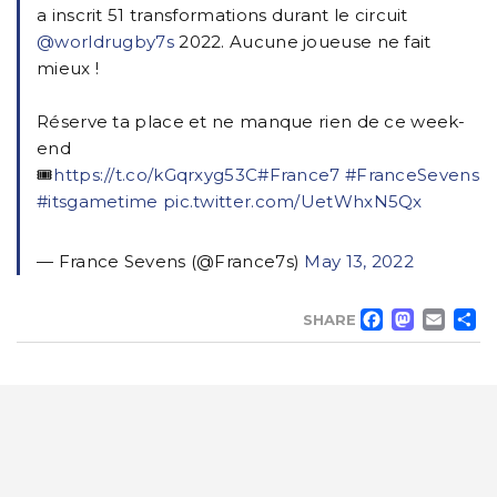
a inscrit 51 transformations durant le circuit
@worldrugby7s
2022. Aucune joueuse ne fait
mieux !
Réserve ta place et ne manque rien de ce week-
end
🎟️
https://t.co/kGqrxyg53C
#France7
#FranceSevens
#itsgametime
pic.twitter.com/UetWhxN5Qx
— France Sevens (@France7s)
May 13, 2022
FACE
MA
EM
SHARE