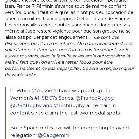
Izar), France 7 Féminin s’avance tout de même confiant
vers Toulouse. Il faut dire qu’elles n’ont plus eu l’occasion de
jouer le circuit en France depuis 2019 et l’étape de Biarritz.
Les retrouvailles avec le public s’annoncent donc intenses,
même si Jade restera vigilante pour que son groupe ne se
laisse pas polluer par cet engouement :
“Ce sont des
discussions que l’on a en interne. On parle beaucoup de ces
sollicitations extérieures que l’on n’a pas forcément sur les
autres tournois, avec la famille et les amis qui vont être là.
Mais il faut que l’on arrive à rester focus pour être
performantes et ne pas s’éparpiller. Ce sera un enjeu majeur
du week-end ».
📈 While
@Aussie7s
have wrapped up the
Women’s
#HSBC7s
Series,
@FranceRugby
,
@USARugby
and
@IrishRugby
all remain in
contention to claim the last two medal spots.
Both Spain and Brazil will be competing to avoid
relegation.
@Capgemini