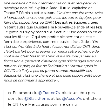
une semaine off pour rentrer chez nous et récupérer du
décalage horaire”
, explique Jade Ulutule, capitaine de
France 7 Féminin cette saison.
“On s’est ensuite retrouvées
à Marcoussis entre nous puis avec les autres équipes pour
faire des oppositions au CNR”
. Les autres équipes citées
n’étant autre que l’Australie, la Nouvelle-Zélande et les Fidji.
Le gratin du rugby mondial à 7 actuel ! Une occasion en or
pour les filles du 7 qui ont profité pleinement de cette
formidable expérience, comme nous le décrit Jade :
“On
s’est confrontées à du haut niveau mondial au CNR, donc
c’était parfait pour préparer au mieux cette échéance de
Toulouse. C’est très formateur. Nous n’avons jamais eu
l’occasion auparavant d’avoir ce type d’échanges avec ces
nations. Et puis, ça fait de l’animation ! Surtout après le
COVID où il n’y a pas eu grand monde. Accueillir ces
équipes-là, c’est une chance et une belle opportunité pour
nous de continuer à apprendre ».
👀 En amont du
@France7s
, plusieurs équipes
dont les
@BlackFerns
et les
@Aussie7s
ont choisi
le CNR de Marcoussis comme camp