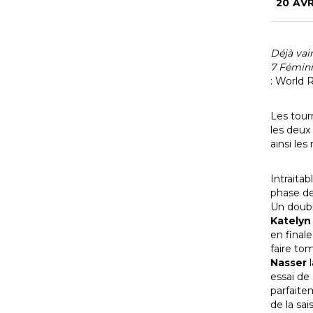
20 AVR
Déjà vai
7 Fémini
: World 
Les tour
les deux
ainsi le
Intraita
phase de
Un doub
Katelyn
en final
faire to
Nasser
l
essai de
parfaite
de la sai