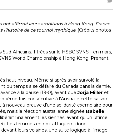
ns ont affirmé leurs ambitions à Hong Kong. France
s l’histoire de ce tournoi mythique.
(Crédits photos
s Sud-Africains. Titrées sur le HSBC SVNS 1 en mars,
BC SVNS World Championship à Hong Kong. Prenant
rès haut niveau. Même si après avoir survolé la
aient du temps à se défaire du Canada dans la demie.
’avance à la pause (19-0), avant que
Jorja Miller
et
septième fois consécutive à l’Australie cette saison
nt à nouveau preuve d’une solidarité exemplaire pour
tés, mais la réaction australienne signée
Isabelle
libérait finalement les siennes, avant qu’un ultime
19-14). Les femmes en noir attaquent donc
vant leurs voisines, une suite logique à l’image