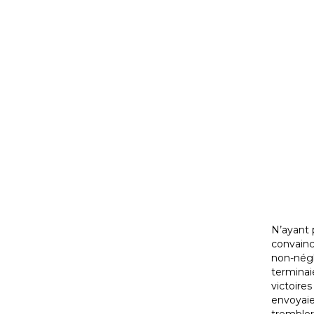
N’ayant 
convainc
non-négl
terminai
victoires
envoyaie