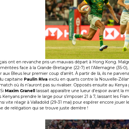
çais ont en revanche pris un mauvais départ à Hong Kong. Malg
 méritées face à la Grande-Bretagne (22-7) et l’Allemagne (35-0), u
ir aux Bleus leur premier coup d’arrêt. À partir de là, ils ne parvena
du capitaine
Paulin Riva
exclu en quarts contre la Nouvelle-Zélan
atch où ils n’auront pas su rivaliser. Opposés ensuite au Kenya po
 Si
Maxim Granell
laissait apparaître une lueur d’espoir avant l
s Kenyans prendre le large pour s’imposer 21 à 7, laissant les Fran
nsi vite réagir à Valladolid (29-31 mai) pour espérer encore jouer l
e de relégation qui se trouve juste derrière !