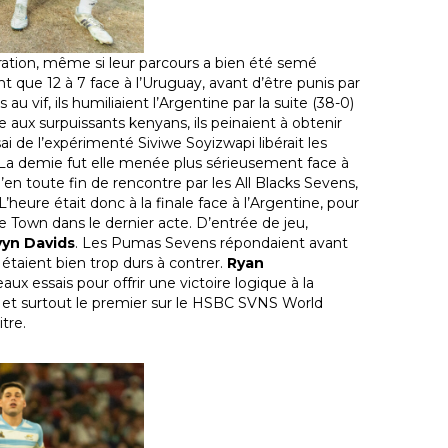
pération, même si leur parcours a bien été semé
t que 12 à 7 face à l’Uruguay, avant d’être punis par
 vif, ils humiliaient l’Argentine par la suite (38-0)
 aux surpuissants kenyans, ils peinaient à obtenir
i de l’expérimenté Siviwe Soyizwapi libérait les
it. La demie fut elle menée plus sérieusement face à
’en toute fin de rencontre par les All Blacks Sevens,
’heure était donc à la finale face à l’Argentine, pour
e Town dans le dernier acte. D’entrée de jeu,
vyn Davids
. Les Pumas Sevens répondaient avant
 étaient bien trop durs à contrer.
Ryan
aux essais pour offrir une victoire logique à la
n, et surtout le premier sur le HSBC SVNS World
tre.