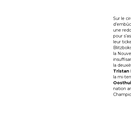
Sur le c
d’embûch
une redou
pour s’a
leur tic
Blitzbok
la Nouvel
insuffisa
la deuxi
Tristan
la mi-te
Oosthu
nation a
Champion