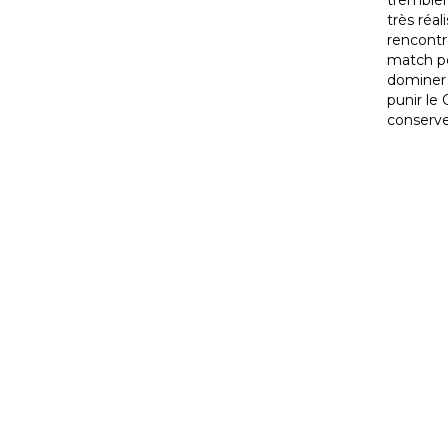
trembler
très réal
rencontr
match po
dominer 
punir le
conserve