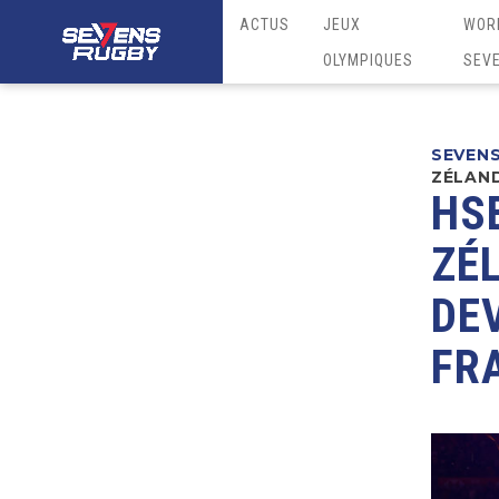
ACTUS
JEUX
WOR
OLYMPIQUES
SEV
SEVEN
ZÉLAND
HS
ZÉ
DE
FR