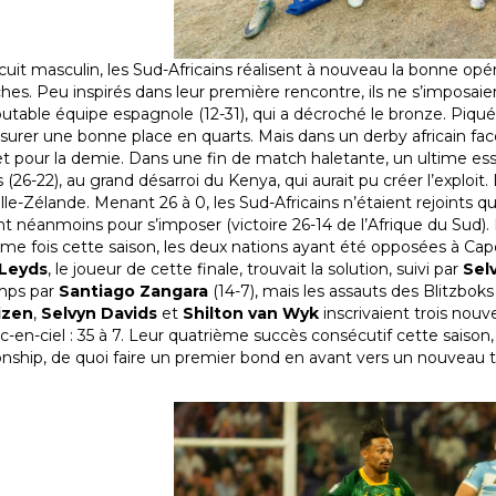
ircuit masculin, les Sud-Africains réalisent à nouveau la bonne o
es. Peu inspirés dans leur première rencontre, ils ne s’imposaien
table équipe espagnole (12-31), qui a décroché le bronze. Piqués au
ssurer une bonne place en quarts. Mais dans un derby africain face
ket pour la demie. Dans une fin de match haletante, un ultime essa
s (26-22), au grand désarroi du Kenya, qui aurait pu créer l’explo
le-Zélande. Menant 26 à 0, les Sud-Africains n’étaient rejoints qu
nt néanmoins pour s’imposer (victoire 26-14 de l’Afrique du Sud). L
ème fois cette saison, les deux nations ayant été opposées à Cap
 Leyds
, le joueur de cette finale, trouvait la solution, suivi par
Sel
mps par
Santiago Zangara
(14-7), mais les assauts des Blitzboks
izen
,
Selvyn Davids
et
Shilton van Wyk
inscrivaient trois nouve
rc-en-ciel : 35 à 7. Leur quatrième succès consécutif cette saiso
ship, de quoi faire un premier bond en avant vers un nouveau ti