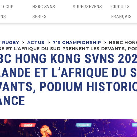
LD CUP
HSBC SVNS
SUPERSEVENS
CIRCUITS
ENS
SERIES
FRANÇAIS
S RUGBY
>
ACTUS
>
7'S CHAMPIONSHIP
>
HSBC HONG
E ET L’AFRIQUE DU SUD PRENNENT LES DEVANTS, PO
BC HONG KONG SVNS 202
LANDE ET L’AFRIQUE DU 
VANTS, PODIUM HISTORI
ANCE