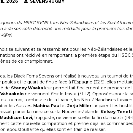
IL 2026
SEVENSRUGBY
nqueurs du HSBC SVNS 1, les Néo-Zélandaises et les Sud-Africai
n a de son côté décroché une médaille pour la première fois dan
Rugby)
nois se suivent et se ressemblent pour les Néo-Zélandaises et le
 nations ont récidivé en remportant la première étape du HS
s rênes de ce championnat.
bles, les Black Ferns Sevens ont réalisé à nouveau un tournoi de t
 poules et le quart de finale face à l’Espagne (32-5), elles mett
lé de
Stacey Waaka
leur permettait finalement de prendre de l
 Vahaakolo
ne viennent finir le travail (31-12). Opposées pour la 
e du tournoi, tombeuse de la France, les Néo-Zélandaises faisaie
mber les Aussies.
Mahina Paul
et
Jorja Miller
lançaient les hostili
aissait planer la menace sur la Nouvelle-Zélande.
Kelsey Teneti
Maddison Levi
, trop juste, ne vienne sceller la fin du match (
ment cette nouvelle compétition et prenne déjà les commandes de
son époustouflante qu’elles sont en train de réaliser.