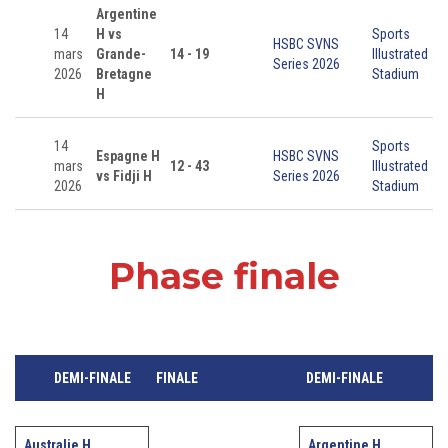
Argentine
14
H vs
Sports
HSBC SVNS
mars
Grande-
14 - 19
Illustrated
Series 2026
2026
Bretagne
Stadium
H
14
Sports
Espagne H
HSBC SVNS
mars
12 - 43
Illustrated
vs Fidji H
Series 2026
2026
Stadium
Phase finale
DEMI-FINALE
FINALE
DEMI-FINALE
Australie H
Argentine H