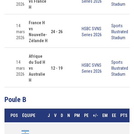
vs France
Series 2026
2026
Stadium
H
France H
14
Sports
vs
HSBC SVNS
mars
24 - 26
Illustrated
Nouvelle-
Series 2026
2026
Stadium
Zélande H
Afrique
14
du Sud H
Sports
HSBC SVNS
mars
vs
12 - 19
Illustrated
Series 2026
2026
Australie
Stadium
H
Poule B
POS
ÉQUIPE
J
V
D
N
PM
PE
+/-
EM
EE
PTS