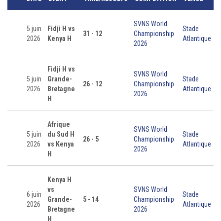
SVNS World
5 juin
Fidji H vs
Stade
31 - 12
Championship
2026
Kenya H
Atlantique
2026
Fidji H vs
SVNS World
5 juin
Grande-
Stade
26 - 12
Championship
2026
Bretagne
Atlantique
2026
H
Afrique
SVNS World
5 juin
du Sud H
Stade
26 - 5
Championship
2026
vs Kenya
Atlantique
2026
H
Kenya H
vs
SVNS World
6 juin
Stade
Grande-
5 - 14
Championship
2026
Atlantique
Bretagne
2026
H