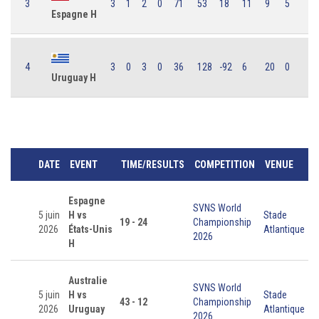
3
3
1
2
0
71
53
18
11
9
5
Espagne H
4
3
0
3
0
36
128
-92
6
20
0
Uruguay H
DATE
EVENT
TIME/RESULTS
COMPETITION
VENUE
Espagne
SVNS World
5 juin
H vs
Stade
19 - 24
Championship
2026
États-Unis
Atlantique
2026
H
Australie
SVNS World
5 juin
H vs
Stade
43 - 12
Championship
2026
Uruguay
Atlantique
2026