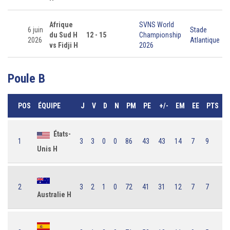
Afrique
SVNS World
6 juin
Stade
du Sud H
12 - 15
Championship
2026
Atlantique
vs Fidji H
2026
Poule B
POS
ÉQUIPE
J
V
D
N
PM
PE
+/-
EM
EE
PTS
États-
1
3
3
0
0
86
43
43
14
7
9
Unis H
2
3
2
1
0
72
41
31
12
7
7
Australie H