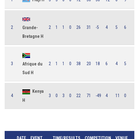
2
2
1
1
0
26
31
-5
4
5
6
Grande-
Bretagne H
3
2
1
1
0
38
20
18
6
4
5
Afrique du
Sud H
Kenya
4
3
0
3
0
22
71
-49
4
11
0
H
DATE
EVENT
TIME/RESULTS
COMPETITION
VENUE