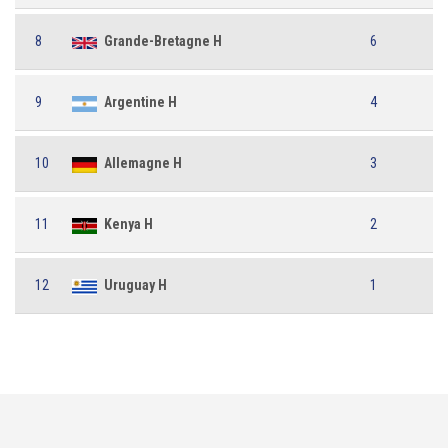
8
Grande-Bretagne H
6
9
Argentine H
4
10
Allemagne H
3
11
Kenya H
2
12
Uruguay H
1