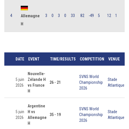
4
3
0
3
0
33
82
-49
5
12
1
Allemagne
H
DATE
EVENT
TIME/RESULTS
COMPETITION
VENUE
Nouvelle-
SVNS World
5 juin
Zélande H
Stade
26 - 21
Championship
2026
vs France
Atlantique
2026
H
Argentine
SVNS World
5 juin
H vs
Stade
35 - 19
Championship
2026
Allemagne
Atlantique
2026
H