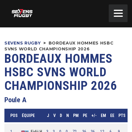
SEVENS RUGBY
>
BORDEAUX HOMMES HSBC
SVNS WORLD CHAMPIONSHIP 2026
BORDEAUX HOMMES
HSBC SVNS WORLD
CHAMPIONSHIP 2026
Poule A
POS
ÉQUIPE
J
V
D
N
PM
PE
+/-
EM
EE
PTS
1
Fidji H
3
3
0
0
72
36
36
12
6
9