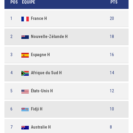
POS
ÉQUIPE
PTS
1
France H
20
2
Nouvelle-Zélande H
18
3
Espagne H
16
4
Afrique du Sud H
14
5
États-Unis H
12
6
Fidji H
10
7
Australie H
8