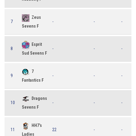
Zeus
7
-
-
-
Sevens F
Esprit
8
-
-
-
Sud Sevens F
7
9
-
-
-
Fantastics F
Dragons
10
-
-
-
Sevens F
HH7’s
11
22
-
-
Ladies