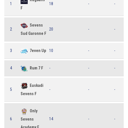
1
18
-
-
F
Sevens
2
20
-
-
Sud Garonne F
3
7even Up
10
-
-
4
Rum 7 F
-
-
-
Euskadi
5
-
-
-
Sevens F
Only
6
14
-
-
Sevens
Academy F