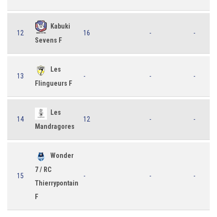
Kabuki
12
16
-
-
Sevens F
Les
13
-
-
-
Flingueurs F
Les
14
12
-
-
Mandragores
Wonder
7 / RC
15
-
-
-
Thierrypontain
F