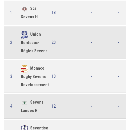
Sca
1
18
-
-
Sevens H
Union
2
20
-
-
Bordeaux-
Bègles Sevens
Monaco
3
10
-
-
Rugby Sevens
Developpement
Sevens
4
12
-
-
Landes H
Seventise