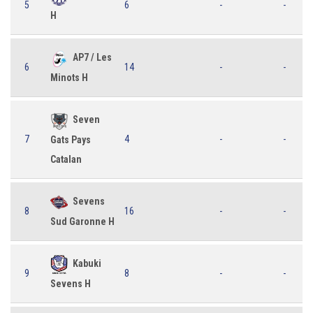
5
6
-
-
H
AP7 / Les
6
14
-
-
Minots H
Seven
7
4
-
-
Gats Pays
Catalan
Sevens
8
16
-
-
Sud Garonne H
Kabuki
9
8
-
-
Sevens H