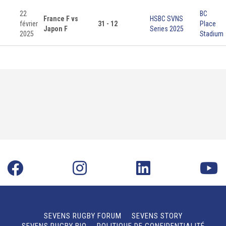
22
BC
France F vs
HSBC SVNS
février
31 - 12
Place
Japon F
Series 2025
2025
Stadium
SEVENS RUGBY FORUM
SEVENS STORY