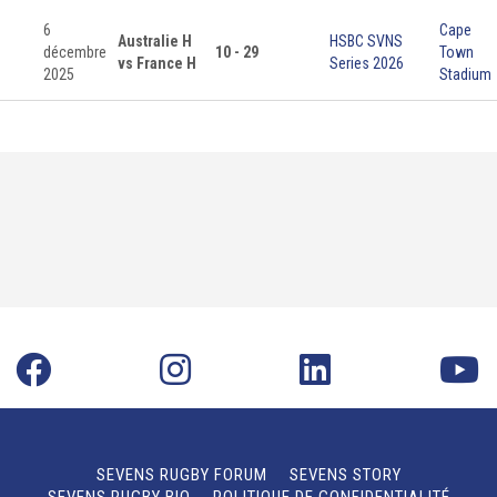
6
Cape
Australie H
HSBC SVNS
décembre
10 - 29
Town
vs France H
Series 2026
2025
Stadium
SEVENS RUGBY FORUM
SEVENS STORY