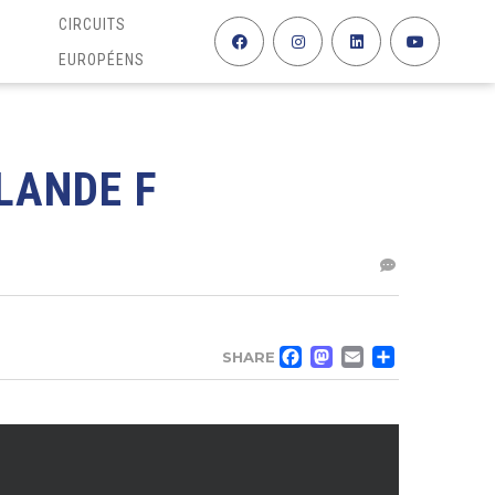
CIRCUITS
EUROPÉENS
LANDE F
FACEBOO
MASTO
EMAIL
PAR
SHARE