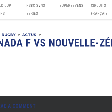
LD CUP
HSBC SVNS
SUPERSEVENS
CIRCUITS
ENS
SERIES
FRANÇAIS
S RUGBY
>
ACTUS
>
NADA F VS NOUVELLE-ZÉ
AVE A COMMENT