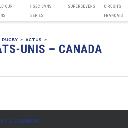
LD CUP
HSBC SVNS
SUPERSEVENS
CIRCUITS
ENS
SERIES
FRANÇAIS
S RUGBY
>
ACTUS
>
ATS-UNIS – CANADA
AVE A COMMENT