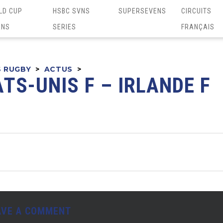
LD CUP
HSBC SVNS
SUPERSEVENS
CIRCUITS
ENS
SERIES
FRANÇAIS
S RUGBY
>
ACTUS
>
TS-UNIS F – IRLANDE F
AVE A COMMENT