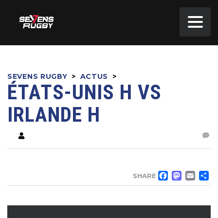
SEVENS RUGBY
>
ACTUS
>
ÉTATS-UNIS H VS
IRLANDE H
FACE
MA
EM
SHARE