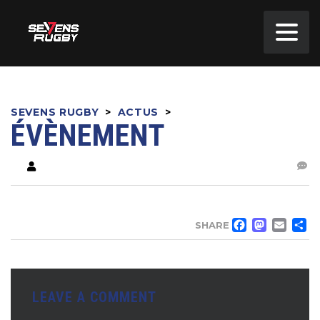
SEVENS RUGBY
>
ACTUS
>
ÉVÈNEMENT
FACE
MA
EM
SHARE
LEAVE A COMMENT