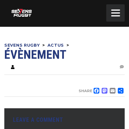
SEVENS RUGBY
>
ACTUS
>
ÉVÈNEMENT
FACE
MA
EM
SHARE
LEAVE A COMMENT