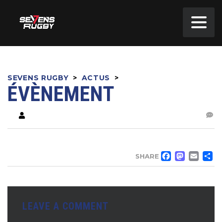
SEVENS RUGBY
>
ACTUS
>
ÉVÈNEMENT
FACE
MA
EM
SHARE
LEAVE A COMMENT