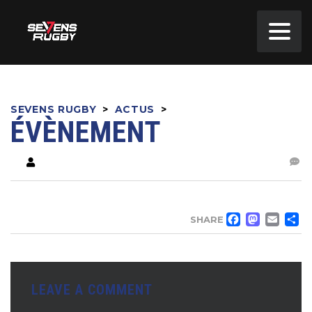
SEVENS RUGBY
>
ACTUS
>
ÉVÈNEMENT
FACE
MA
EM
SHARE
LEAVE A COMMENT