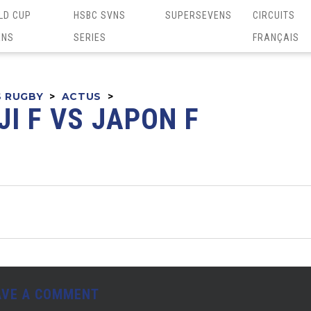
LD CUP
HSBC SVNS
SUPERSEVENS
CIRCUITS
ENS
SERIES
FRANÇAIS
S RUGBY
>
ACTUS
>
JI F VS JAPON F
AVE A COMMENT