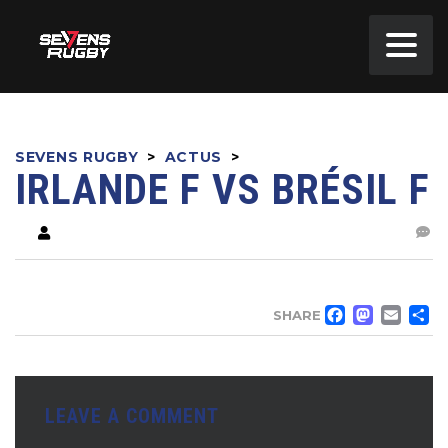
SEVENS RUGBY
>
ACTUS
>
IRLANDE F VS BRÉSIL F
FACE
MA
EM
SHARE
LEAVE A COMMENT