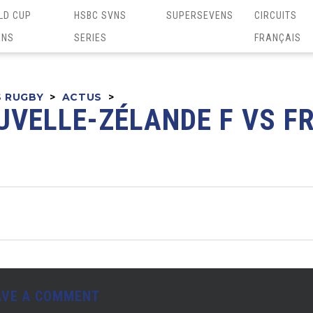
LD CUP
HSBC SVNS
SUPERSEVENS
CIRCUITS
ENS
SERIES
FRANÇAIS
S RUGBY
>
ACTUS
>
UVELLE-ZÉLANDE F VS F
AVE A COMMENT