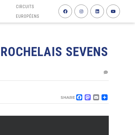
CIRCUITS
EUROPÉENS
 ROCHELAIS SEVENS
FACEBOO
MASTO
EMAIL
PAR
SHARE