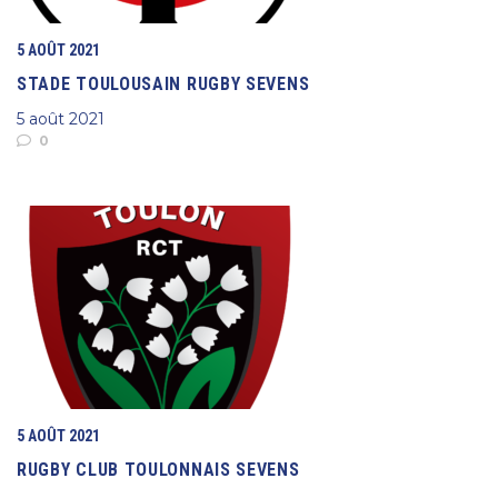
5 AOÛT 2021
STADE TOULOUSAIN RUGBY SEVENS
5 août 2021
0
5 AOÛT 2021
RUGBY CLUB TOULONNAIS SEVENS