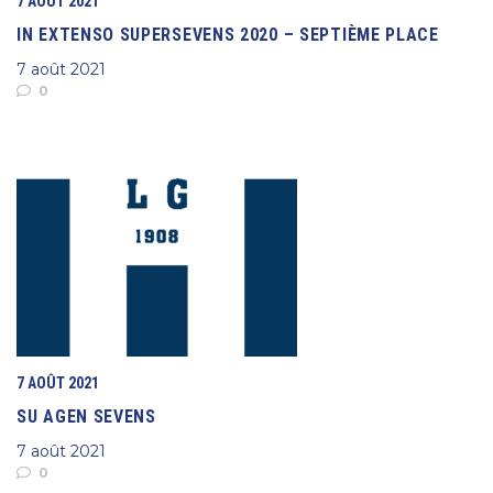
7 AOÛT 2021
IN EXTENSO SUPERSEVENS 2020 – SEPTIÈME PLACE
7 août 2021
0
7 AOÛT 2021
SU AGEN SEVENS
7 août 2021
0