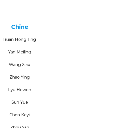
Chine
Ruan Hong Ting
Yan Meiling
Wang Xiao
Zhao Ying
Lyu Hewen
Sun Yue
Chen Keyi
Zhou Yan