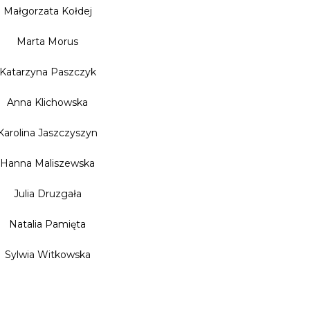
Małgorzata Kołdej
Marta Morus
Katarzyna Paszczyk
Anna Klichowska
Karolina Jaszczyszyn
Hanna Maliszewska
Julia Druzgała
Natalia Pamięta
Sylwia Witkowska