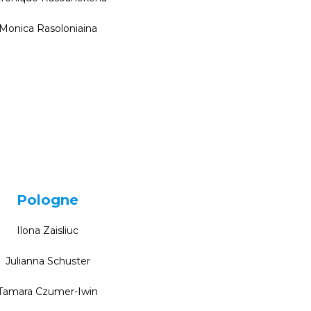
Monica Rasoloniaina
Pologne
Ilona Zaisliuc
Julianna Schuster
Tamara Czumer-Iwin