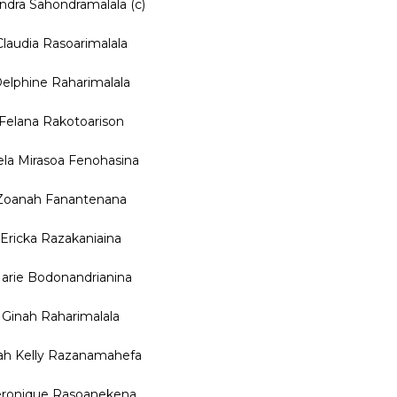
indra Sahondramalala (c)
Claudia Rasoarimalala
elphine Raharimalala
Felana Rakotoarison
ela Mirasoa Fenohasina
Zoanah Fanantenana
Ericka Razakaniaina
arie Bodonandrianina
Ginah Raharimalala
ah Kelly Razanamahefa
ronique Rasoanekena