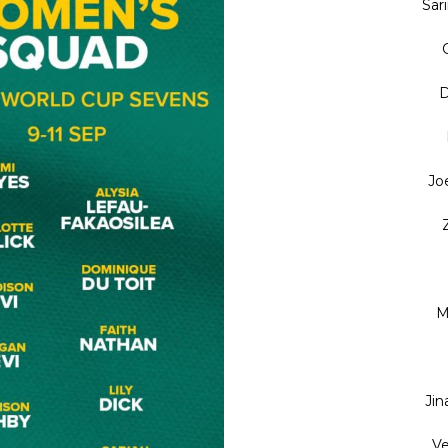
Sar
D
Jo
M
Jin
Ve