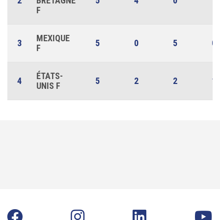
2
BRETAGNE
5
4
0
1
F
MEXIQUE
3
5
0
5
0
F
ÉTATS-
4
5
2
2
1
UNIS F