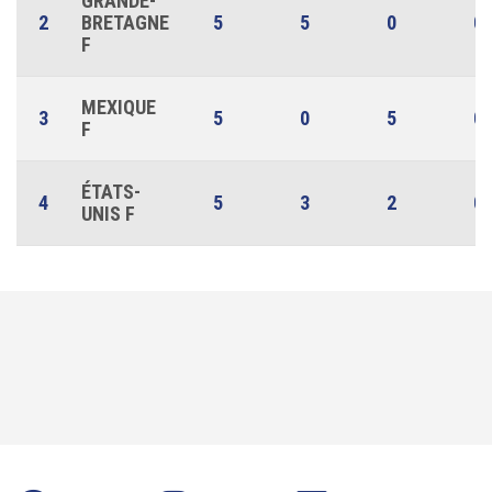
GRANDE-
2
BRETAGNE
5
5
0
0
F
MEXIQUE
3
5
0
5
0
F
ÉTATS-
4
5
3
2
0
UNIS F