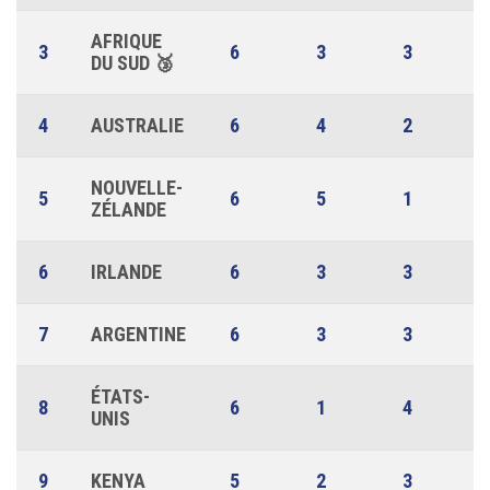
AFRIQUE
3
6
3
3
DU SUD 🥉
4
AUSTRALIE
6
4
2
NOUVELLE-
5
6
5
1
ZÉLANDE
6
IRLANDE
6
3
3
7
ARGENTINE
6
3
3
ÉTATS-
8
6
1
4
UNIS
9
KENYA
5
2
3