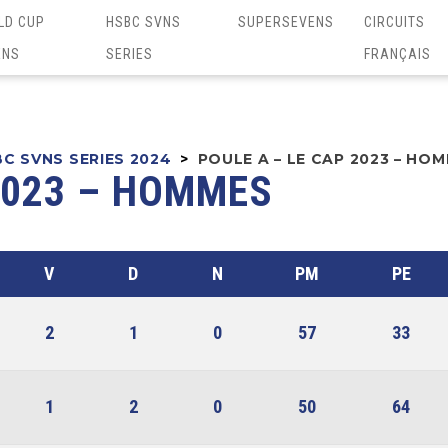
LD CUP
HSBC SVNS
SUPERSEVENS
CIRCUITS
ENS
SERIES
FRANÇAIS
C SVNS SERIES 2024
>
POULE A – LE CAP 2023 – HO
2023 – HOMMES
V
D
N
PM
PE
2
1
0
57
33
1
2
0
50
64