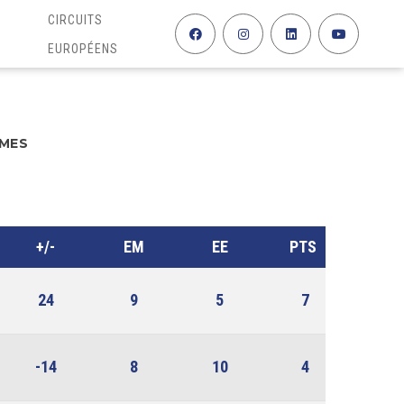
CIRCUITS
EUROPÉENS
MMES
+/-
EM
EE
PTS
24
9
5
7
-14
8
10
4