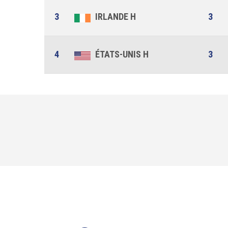
3
IRLANDE H
3
4
ÉTATS-UNIS H
3