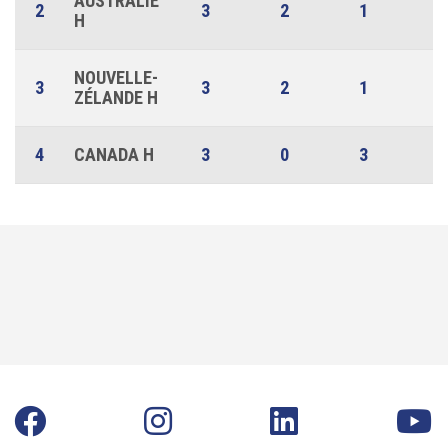
AUSTRALIE
2
3
2
1
0
H
NOUVELLE-
3
3
2
1
0
ZÉLANDE H
4
CANADA H
3
0
3
0