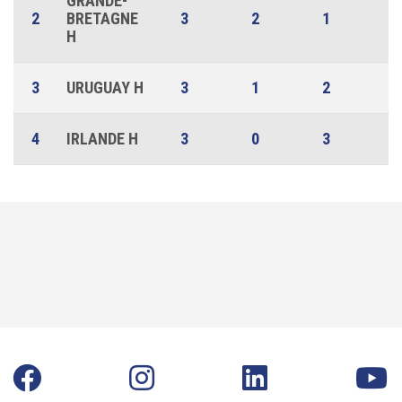
GRANDE-
2
BRETAGNE
3
2
1
0
H
3
URUGUAY H
3
1
2
0
4
IRLANDE H
3
0
3
0