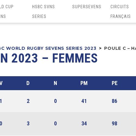
LD CUP
HSBC SVNS
SUPERSEVENS
CIRCUITS
ENS
SERIES
FRANÇAIS
C WORLD RUGBY SEVENS SERIES 2023
>
POULE C – 
ON 2023 – FEMMES
V
D
N
PM
PE
1
2
0
41
86
0
3
0
34
98