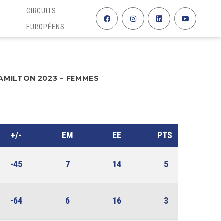
CIRCUITS
EUROPÉENS
HAMILTON 2023 – FEMMES
+/-
EM
EE
PTS
-45
7
14
5
-64
6
16
3