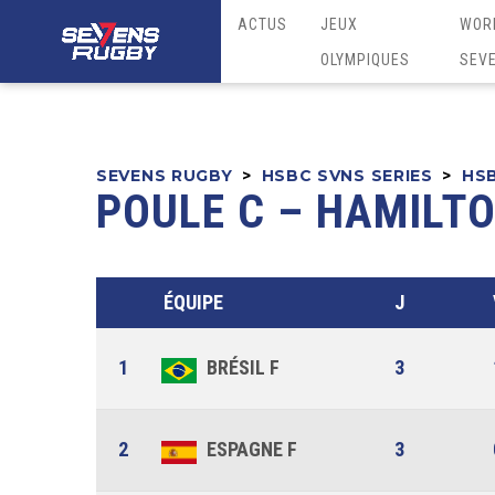
ACTUS
JEUX
WOR
OLYMPIQUES
SEV
SEVENS RUGBY
>
HSBC SVNS SERIES
>
HSB
POULE C – HAMILT
ÉQUIPE
J
1
BRÉSIL F
3
2
ESPAGNE F
3