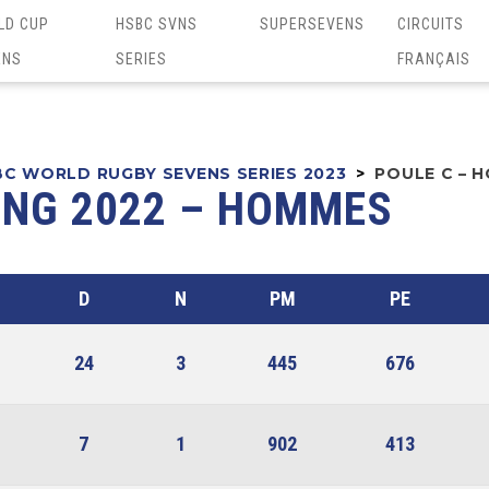
LD CUP
HSBC SVNS
SUPERSEVENS
CIRCUITS
ENS
SERIES
FRANÇAIS
C WORLD RUGBY SEVENS SERIES 2023
>
POULE C – 
ONG 2022 – HOMMES
D
N
PM
PE
24
3
445
676
7
1
902
413