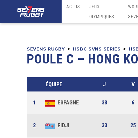
ACTUS
JEUX
WOR
OLYMPIQUES
SEV
SEVENS RUGBY
>
HSBC SVNS SERIES
>
HSB
POULE C – HONG K
ÉQUIPE
J
V
1
ESPAGNE
33
6
2
FIDJI
33
25