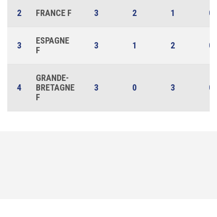
2
FRANCE F
3
2
1
0
ESPAGNE
3
3
1
2
0
F
GRANDE-
4
BRETAGNE
3
0
3
0
F