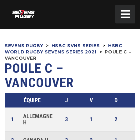
SEVENS RUGBY
>
HSBC SVNS SERIES
>
HSBC
WORLD RUGBY SEVENS SERIES 2021
>
POULE C –
VANCOUVER
POULE C –
VANCOUVER
ÉQUIPE
J
V
D
ALLEMAGNE
1
3
1
2
H