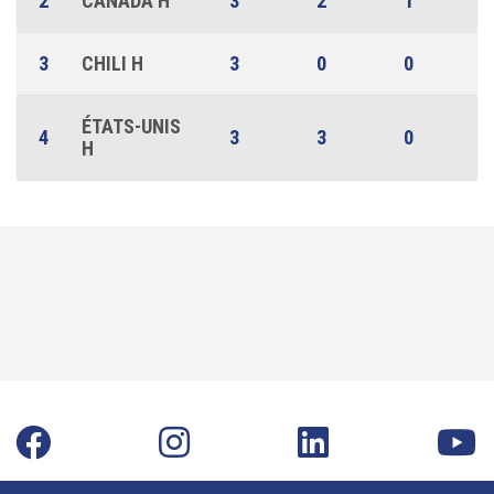
2
CANADA H
3
2
1
3
CHILI H
3
0
0
ÉTATS-UNIS
4
3
3
0
H