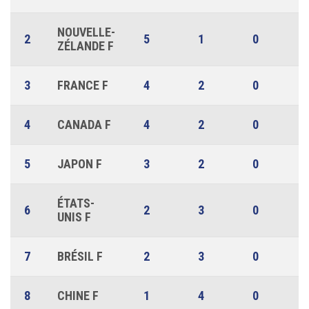
NOUVELLE-
2
5
1
0
ZÉLANDE F
3
FRANCE F
4
2
0
4
CANADA F
4
2
0
5
JAPON F
3
2
0
ÉTATS-
6
2
3
0
UNIS F
7
BRÉSIL F
2
3
0
8
CHINE F
1
4
0