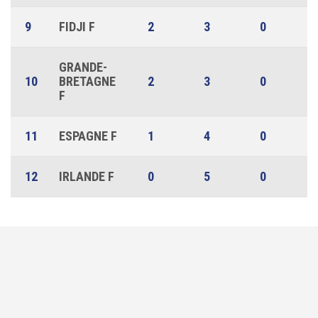
9
FIDJI F
2
3
0
GRANDE-
10
BRETAGNE
2
3
0
F
11
ESPAGNE F
1
4
0
12
IRLANDE F
0
5
0