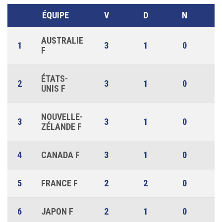
ÉQUIPE
V
D
N
AUSTRALIE
1
3
1
0
F
ÉTATS-
2
3
1
0
UNIS F
NOUVELLE-
3
3
1
0
ZÉLANDE F
4
CANADA F
3
1
0
5
FRANCE F
2
2
0
6
JAPON F
2
1
0