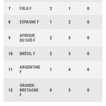
7
FIDJI F
2
1
0
8
ESPAGNE F
1
2
0
AFRIQUE
9
2
3
0
DU SUD F
10
BRÉSIL F
2
3
0
ARGENTINE
11
1
4
0
F
GRANDE-
12
BRETAGNE
0
5
0
F