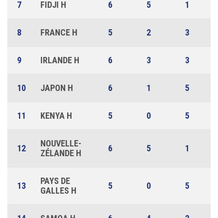
7
FIDJI H
6
5
1
8
FRANCE H
5
2
3
9
IRLANDE H
6
3
3
10
JAPON H
6
1
5
11
KENYA H
5
0
5
NOUVELLE-
12
6
5
1
ZÉLANDE H
PAYS DE
13
5
0
5
GALLES H