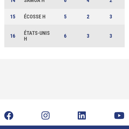
14
SAMOA H
6
4
2
15
ÉCOSSE H
5
2
3
ÉTATS-UNIS
16
6
3
3
H