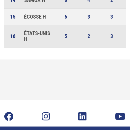
14
SAMOA H
6
4
2
15
ÉCOSSE H
6
3
3
ÉTATS-UNIS
16
5
2
3
H