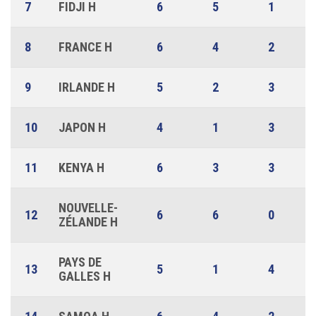
7
FIDJI H
6
5
1
8
FRANCE H
6
4
2
9
IRLANDE H
5
2
3
10
JAPON H
4
1
3
11
KENYA H
6
3
3
NOUVELLE-
12
6
6
0
ZÉLANDE H
PAYS DE
13
5
1
4
GALLES H