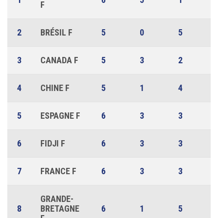
F
2
BRÉSIL F
5
0
5
3
CANADA F
5
3
2
4
CHINE F
5
1
4
5
ESPAGNE F
6
3
3
6
FIDJI F
6
3
3
7
FRANCE F
6
3
3
GRANDE-
8
BRETAGNE
6
1
5