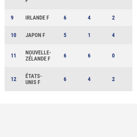
F
9
IRLANDE F
6
4
2
10
JAPON F
5
1
4
NOUVELLE-
11
6
6
0
ZÉLANDE F
ÉTATS-
12
6
4
2
UNIS F