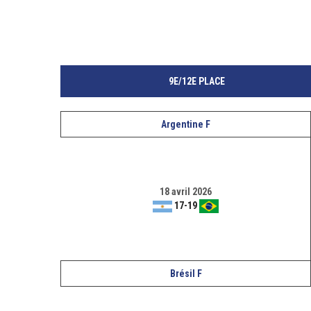
9E/12E PLACE
Argentine F
18 avril 2026
17
-
19
Brésil F