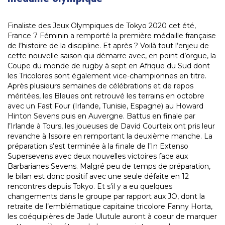
Finaliste des Jeux Olympiques de Tokyo 2020 cet été,
France 7 Féminin a remporté la première médaille française
de l’histoire de la discipline. Et après ? Voilà tout l’enjeu de
cette nouvelle saison qui démarre avec, en point d’orgue, la
Coupe du monde de rugby à sept en Afrique du Sud dont
les Tricolores sont également vice-championnes en titre.
Après plusieurs semaines de célébrations et de repos
méritées, les Bleues ont retrouvé les terrains en octobre
avec un Fast Four
(Irlande, Tunisie, Espagne) au Howard
Hinton Sevens puis en Auvergne. Battus en finale par
l’Irlande à Tours, les joueuses de David Courteix ont pris leur
revanche à Issoire en remportant la deuxième manche. La
préparation s’est terminée à la finale de l’In Extenso
Supersevens avec deux nouvelles victoires face aux
Barbarianes Sevens. Malgré peu de temps de préparation,
le bilan est donc positif avec une seule défaite en 12
rencontres depuis Tokyo. Et s’il y a eu quelques
changements dans le groupe par rapport aux JO, dont la
retraite de l’emblématique capitaine tricolore Fanny Horta,
les coéquipières de Jade Ulutule auront à coeur de marquer