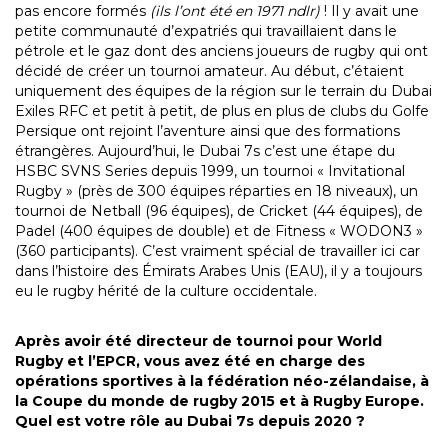
pas encore formés
(ils l’ont été en 1971 ndlr)
! Il y avait une
petite communauté d’expatriés qui travaillaient dans le
pétrole et le gaz dont des anciens joueurs de rugby qui ont
décidé de créer un tournoi amateur. Au début, c’étaient
uniquement des équipes de la région sur le terrain du Dubai
Exiles RFC et petit à petit, de plus en plus de clubs du Golfe
Persique ont rejoint l’aventure ainsi que des formations
étrangères. Aujourd’hui, le Dubai 7s c’est une étape du
HSBC SVNS Series depuis 1999, un tournoi « Invitational
Rugby » (près de 300 équipes réparties en 18 niveaux), un
tournoi de Netball (96 équipes), de Cricket (44 équipes), de
Padel (400 équipes de double) et de Fitness « WODON3 »
(360 participants). C’est vraiment spécial de travailler ici car
dans l’histoire des Émirats Arabes Unis (EAU), il y a toujours
eu le rugby hérité de la culture occidentale.
Après avoir été directeur de tournoi pour World
Rugby et l’EPCR, vous avez été en charge des
opérations sportives à la fédération néo-zélandaise, à
la Coupe du monde de rugby 2015 et à Rugby Europe.
Quel est votre rôle au Dubai 7s depuis 2020 ?