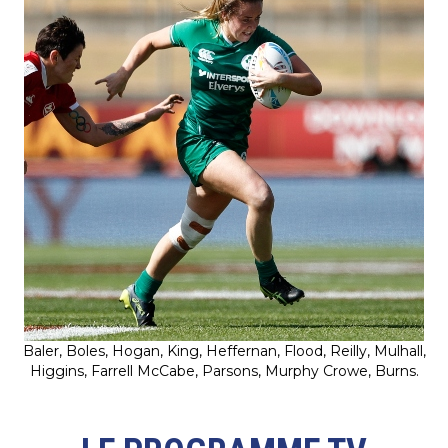
Baler, Boles, Hogan, King, Heffernan, Flood, Reilly, Mulhall,
Higgins, Farrell McCabe, Parsons, Murphy Crowe, Burns.