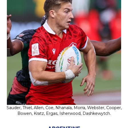
Sauder, Thiel, Allen, Coe, Nhanala, Morra, Webster, Cooper,
Bowen, Kratz, Ergas, Isherwood, Dashkewytch.